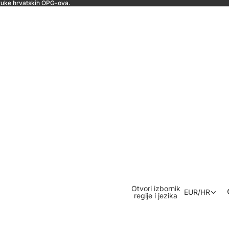
e ruke hrvatskih OPG-ova.
Otvori izbornik
EUR
/
HR
regije i jezika