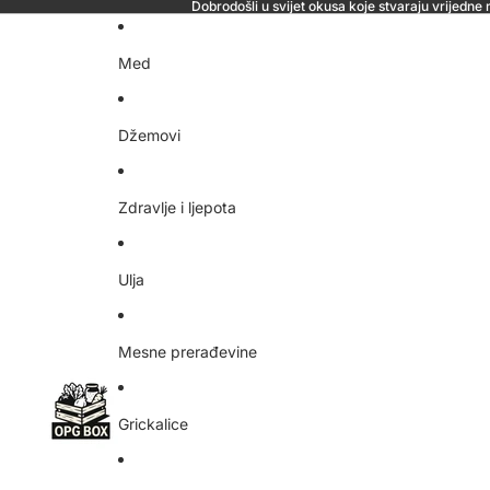
Dobrodošli u svijet okusa koje stvaraju vrijedn
Med
Džemovi
Zdravlje i ljepota
Ulja
Mesne prerađevine
Grickalice