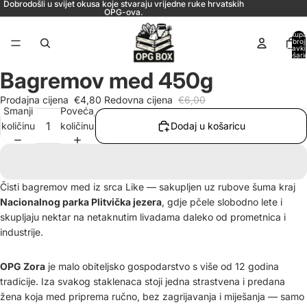
Dobrodošli u svijet okusa koje stvaraju vrijedne ruke hrvatskih
OPG-ova.
Ukupa
broj
stavki
košaric
0
Bagremov med 450g
Prodajna cijena
€4,80
Redovna cijena
€6,00
Smanji
Povećaj
količinu
količinu
Dodaj u košaricu
Čisti bagremov med iz srca Like — sakupljen uz rubove šuma kraj
Nacionalnog parka Plitvička jezera
, gdje pčele slobodno lete i
skupljaju nektar na netaknutim livadama daleko od prometnica i
industrije.
OPG Zora
je malo obiteljsko gospodarstvo s više od 12 godina
tradicije. Iza svakog staklenaca stoji jedna strastvena i predana
žena koja med priprema ručno, bez zagrijavanja i miješanja — samo