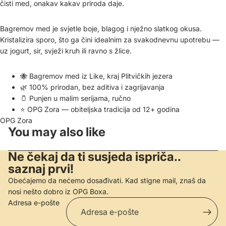
čisti med, onakav kakav priroda daje.
Bagremov med je svjetle boje, blagog i nježno slatkog okusa.
Kristalizira sporo, što ga čini idealnim za svakodnevnu upotrebu —
uz jogurt, sir, svježi kruh ili ravno s žlice.
🐝 Bagremov med iz Like, kraj Plitvičkih jezera
🌿 100% prirodan, bez aditiva i zagrijavanja
🫙 Punjen u malim serijama, ručno
⭐ OPG Zora — obiteljska tradicija od 12+ godina
OPG Zora
You may also like
Ne čekaj da ti susjeda ispriča..
saznaj prvi!
Obećajemo da nećemo dosađivati. Kad stigne mail, znaš da
nosi nešto dobro iz OPG Boxa.
Adresa e-pošte