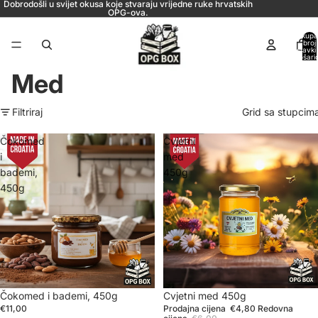
Dobrodošli u svijet okusa koje stvaraju vrijedne ruke hrvatskih
OPG-ova.
Ukupa
broj
stavki
košaric
0
Med
Filtriraj
Grid sa stupcim
Čokomed
Cvjetni
i
med
bademi,
450g
450g
Čokomed i bademi, 450g
Sniženje
Cvjetni med 450g
€11,00
Prodajna cijena
€4,80
Redovna