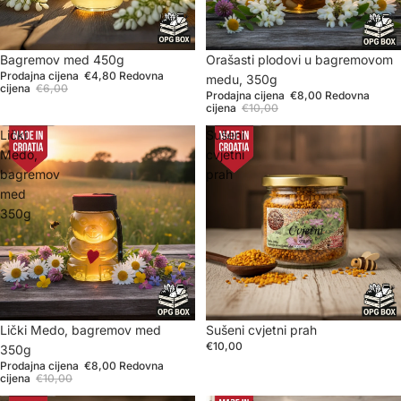
Sniženje
Bagremov med 450g
Sniženje
Orašasti plodovi u bagremovom
Prodajna cijena
€4,80
Redovna
medu, 350g
cijena
€6,00
Prodajna cijena
€8,00
Redovna
cijena
€10,00
Lički
Sušeni
Medo,
cvjetni
bagremov
prah
med
350g
Sniženje
Lički Medo, bagremov med
Sušeni cvjetni prah
€10,00
350g
Prodajna cijena
€8,00
Redovna
cijena
€10,00