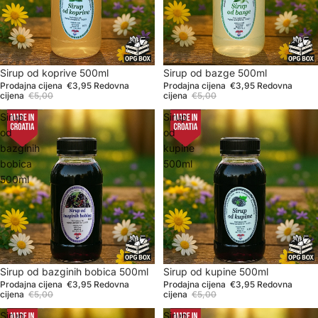
Sniženje
Sirup od koprive 500ml
Rasprodano
Sirup od bazge 500ml
Prodajna cijena
€3,95
Redovna
Prodajna cijena
€3,95
Redovna
cijena
€5,00
cijena
€5,00
Sirup
Sirup
od
od
bazginih
kupine
bobica
500ml
500ml
Sniženje
Sirup od bazginih bobica 500ml
Rasprodano
Sirup od kupine 500ml
Prodajna cijena
€3,95
Redovna
Prodajna cijena
€3,95
Redovna
cijena
€5,00
cijena
€5,00
Sirup
Sirup