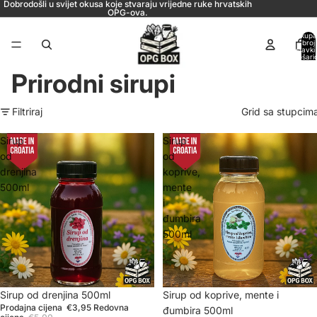
Dobrodošli u svijet okusa koje stvaraju vrijedne ruke hrvatskih
OPG-ova.
Ukupa
broj
stavki
košaric
0
Prirodni sirupi
Filtriraj
Grid sa stupcim
Sirup
Sirup
od
od
drenjina
koprive,
500ml
mente
i
đumbira
500ml
Rasprodano
Sirup od drenjina 500ml
Sniženje
Sirup od koprive, mente i
Prodajna cijena
€3,95
Redovna
đumbira 500ml