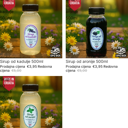
od
od
kadulje
aronije
500ml
500ml
Rasprodano
Sirup od kadulje 500ml
Sniženje
Sirup od aronije 500ml
Prodajna cijena
€3,95
Redovna
Prodajna cijena
€3,95
Redovna
cijena
€5,00
cijena
€5,00
Sirup
od
mente
500ml