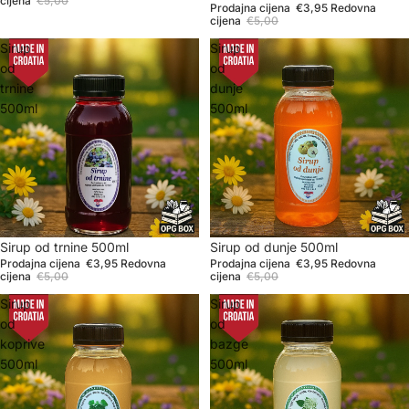
cijena
€5,00
Prodajna cijena
€3,95
Redovna
cijena
€5,00
Sirup
Sirup
od
od
trnine
dunje
500ml
500ml
Sniženje
Sirup od trnine 500ml
Sniženje
Sirup od dunje 500ml
Prodajna cijena
€3,95
Redovna
Prodajna cijena
€3,95
Redovna
cijena
€5,00
cijena
€5,00
Sirup
Sirup
od
od
koprive
bazge
500ml
500ml