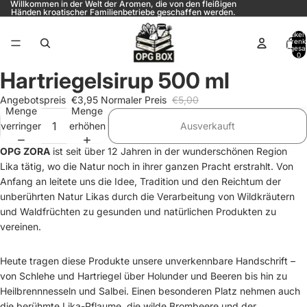
Willkommen in der Welt der Aromen, die von den fleißigen
Händen kroatischer Familienbetriebe geschaffen werden.
Artikel
Warenk
insgesa
0
Hartriegelsirup 500 ml
Angebotspreis
€3,95
Normaler Preis
€5,00
Menge
Menge
verringern
erhöhen
Ausverkauft
OPG ZORA
ist seit über 12 Jahren in der wunderschönen Region
Lika tätig, wo die Natur noch in ihrer ganzen Pracht erstrahlt. Von
Anfang an leitete uns die Idee, Tradition und den Reichtum der
unberührten Natur Likas durch die Verarbeitung von Wildkräutern
und Waldfrüchten zu gesunden und natürlichen Produkten zu
vereinen.
Heute tragen diese Produkte unsere unverkennbare Handschrift –
von Schlehe und Hartriegel über Holunder und Beeren bis hin zu
Heilbrennnesseln und Salbei. Einen besonderen Platz nehmen auch
die berühmte Lika-Pflaume, die wilde Brombeere und der