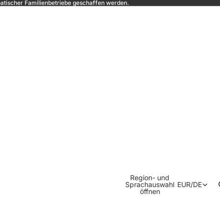
oatischer Familienbetriebe geschaffen werden.
Region- und
Sprachauswahl
EUR
/
DE
öffnen