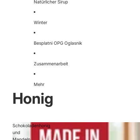
Natürlicher Sirup
Winter
Besplatni OPG Oglasnik
Zusammenarbeit
Mehr
Honig
Schokoladenhonig
und
Mandeln,