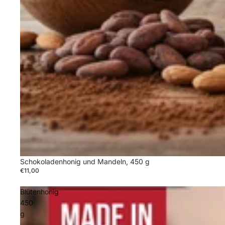
Schokoladenhonig und Mandeln, 450 g
€11,00
Blütenhonig
450
g