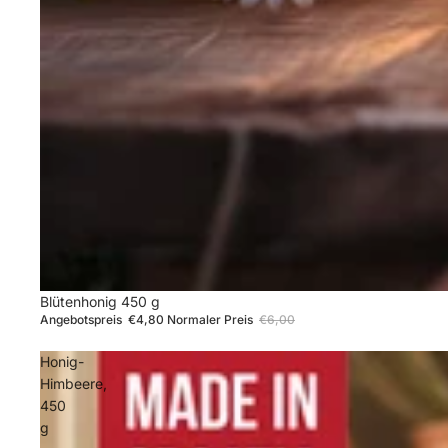
Sale
Blütenhonig 450 g
Angebotspreis
€4,80
Normaler Preis
€6,00
Honig-
Himbeere,
450
g