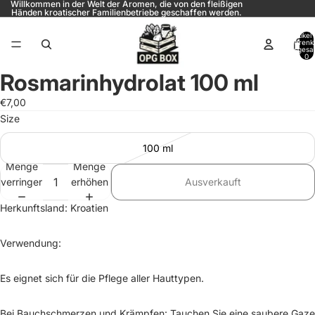
Willkommen in der Welt der Aromen, die von den fleißigen
Händen kroatischer Familienbetriebe geschaffen werden.
Artikel
Warenk
insgesa
0
Rosmarinhydrolat 100 ml
€7,00
Size
100 ml
Menge
Menge
verringern
erhöhen
Ausverkauft
Herkunftsland: Kroatien
Verwendung:
Es eignet sich für die Pflege aller Hauttypen.
Bei Bauchschmerzen und Krämpfen: Tauchen Sie eine saubere Gaze